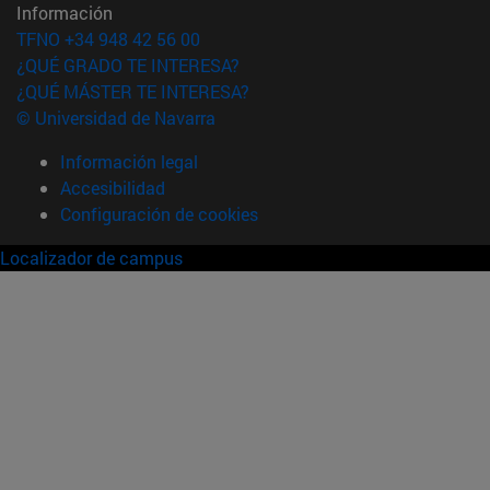
Información
TFNO +34 948 42 56 00
¿QUÉ GRADO TE INTERESA?
¿QUÉ MÁSTER TE INTERESA?
© Universidad de Navarra
Información legal
Accesibilidad
Configuración de cookies
Localizador de campus