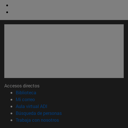
Accesos directos
(abre en nueva ventana)
Biblioteca
(abre en nueva ventana)
Mi correo
(abre en nueva ventana)
Aula virtual ADI
(abre en nueva ventana)
Búsqueda de personas
(abre en nueva ventana)
Trabaja con nosotros