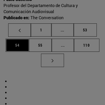
Profesor del Departamento de Cultura y
Comunicación Audiovisual
Publicado en:
The Conversation
Página
Páginas intermedias Us
Página
1
...
53
Página
Página
Páginas intermedias U
Página
54
55
...
110