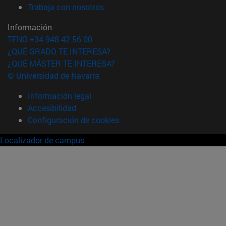
(abre en nueva ventana)
Trabaja con nosotros
Información
TFNO +34 948 42 56 00
¿QUÉ GRADO TE INTERESA?
¿QUÉ MÁSTER TE INTERESA?
© Universidad de Navarra
Información legal
Accesibilidad
Configuración de cookies
Localizador de campus