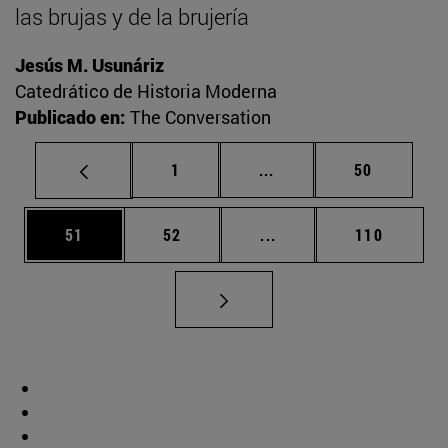
las brujas y de la brujería
Jesús M. Usunáriz
Catedrático de Historia Moderna
Publicado en:
The Conversation
Página
Páginas intermedias Us
Página
1
...
50
Página
Página
Páginas intermedias U
Página
51
52
...
110