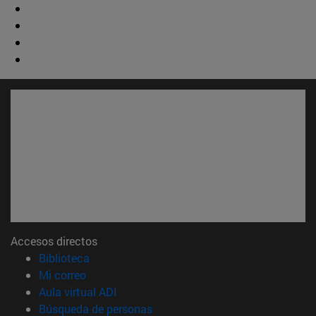
Accesos directos
(abre en nueva ventana)
Biblioteca
(abre en nueva ventana)
Mi correo
(abre en nueva ventana)
Aula virtual ADI
(abre en nueva ventana)
Búsqueda de personas