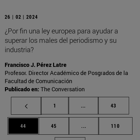
26 | 02 | 2024
¿Por fin una ley europea para ayudar a
superar los males del periodismo y su
industria?
Francisco J. Pérez Latre
Profesor. Director Académico de Posgrados de la
Facultad de Comunicación
Publicado en:
The Conversation
Página
Páginas intermedias Us
Página
1
...
43
Página
Página
Páginas intermedias U
Página
44
45
...
110