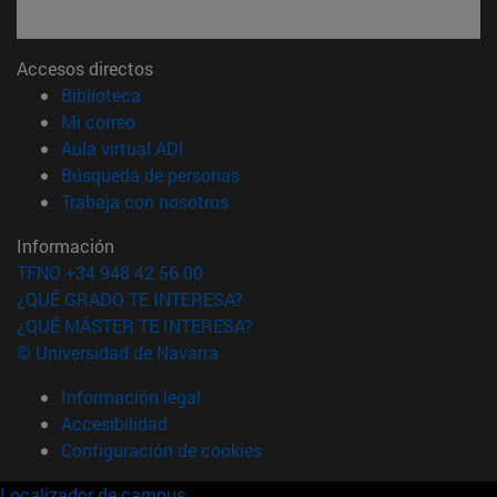
Accesos directos
(abre en nueva ventana)
Biblioteca
(abre en nueva ventana)
Mi correo
(abre en nueva ventana)
Aula virtual ADI
(abre en nueva ventana)
Búsqueda de personas
(abre en nueva ventana)
Trabaja con nosotros
Información
TFNO +34 948 42 56 00
¿QUÉ GRADO TE INTERESA?
¿QUÉ MÁSTER TE INTERESA?
© Universidad de Navarra
Información legal
Accesibilidad
Configuración de cookies
Localizador de campus