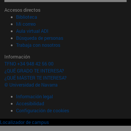
Accesos directos
(abre en nueva ventana)
Biblioteca
(abre en nueva ventana)
Mi correo
(abre en nueva ventana)
Aula virtual ADI
(abre en nueva ventana)
Búsqueda de personas
(abre en nueva ventana)
Trabaja con nosotros
Información
TFNO +34 948 42 56 00
¿QUÉ GRADO TE INTERESA?
¿QUÉ MÁSTER TE INTERESA?
© Universidad de Navarra
Información legal
Accesibilidad
Configuración de cookies
Localizador de campus