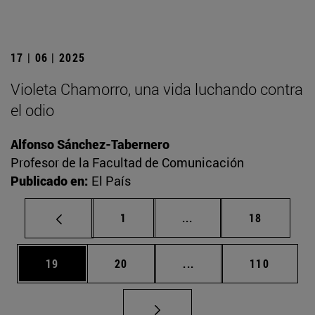
17 | 06 | 2025
Violeta Chamorro, una vida luchando contra
el odio
Alfonso Sánchez-Tabernero
Profesor de la Facultad de Comunicación
Publicado en:
El País
Página
Páginas intermedias Us
Página
1
...
18
Página
Página
Páginas intermedias U
Página
19
20
...
110