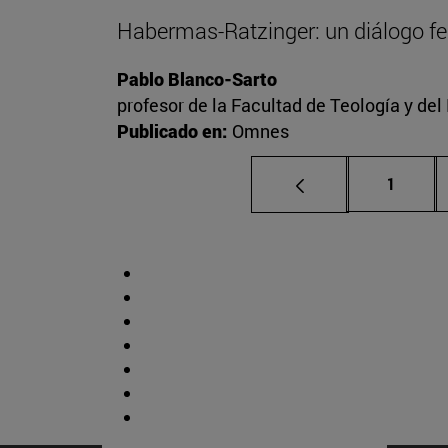
Habermas-Ratzinger: un diálogo f
Pablo Blanco-Sarto
profesor de la Facultad de Teología y de
Publicado en:
Omnes
Página
1