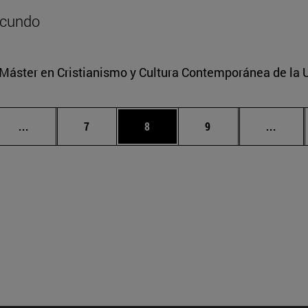
ecundo
l Máster en Cristianismo y Cultura Contemporánea de la 
Páginas intermedias Use TAB para desplazarse.
Página
Página
Página
Págin
...
7
8
9
...