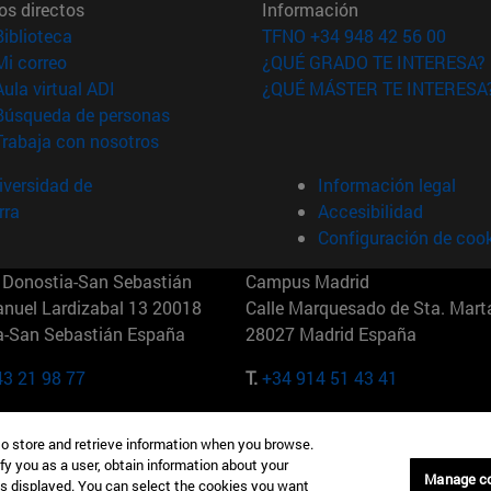
os directos
Información
(abre en nueva ventana)
Biblioteca
TFNO +34 948 42 56 00
(abre en nueva ventana)
Mi correo
¿QUÉ GRADO TE INTERESA?
(abre en nueva ventana)
Aula virtual ADI
¿QUÉ MÁSTER TE INTERESA
(abre en nueva ventana)
Búsqueda de personas
(abre en nueva ventana)
Trabaja con nosotros
versidad de
Información legal
rra
Accesibilidad
Configuración de coo
Donostia-San Sebastián
Campus Madrid
anuel Lardizabal 13 20018
Calle Marquesado de Sta. Marta
a-San Sebastián España
28027 Madrid España
43 21 98 77
T.
+34 914 51 43 41
Nueva York (IESE)
Campus Munich (IESE)
to store and retrieve information when you browse.
7th St 10019-2201 Nueva York
Maria-Theresia-Straße 15 8167
fy you as a user, obtain information about your
Múnich Alemania
Manage c
is displayed. You can select the cookies you want