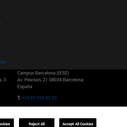
?
kies
Campus Barcelona (IESE)
, 3
Av. Pearson, 21 08034 Barcelona
España
T.
+34 93 253 42 00
Campus Sao Paulo (IESE)
5
Rua Martiniano de Carvalho, 573
01321001 Bela Vista Brasil
ookies
Reject All
Accept All Cookies