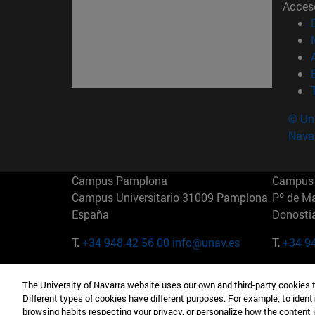
Acces
© Uni
Nava
Campus Pamplona
Campus 
Campus Universitario 31009 Pamplona
Pº de M
España
Donosti
T.
+34 948 42 56 00
info@unav.es
T.
+34 9
Campus Madrid (IESE)
Campus 
The University of Navarra website uses our own and third-party cookies 
Camino del Cerro Águila 3 28023
165 W 5
Different types of cookies have different purposes. For example, to identi
Madrid España
EE.UU
browsing habits respecting your privacy, or personalize how the content 