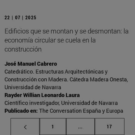
22 | 07 | 2025
Edificios que se montan y se desmontan: la
economía circular se cuela en la
construcción
José Manuel Cabrero
Catedrático. Estructuras Arquitectónicas y
Construcción con Madera. Cátedra Madera Onesta,
Universidad de Navarra
Rayder Willian Leonardo Laura
Científico investigador, Universidad de Navarra
Publicado en:
The Conversation España y Europa
Página
Páginas intermedias Us
Página
1
...
17