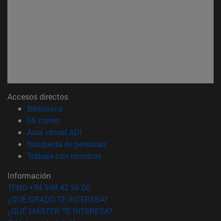
Accesos directos
(abre en nueva ventana)
Biblioteca
(abre en nueva ventana)
Mi correo
(abre en nueva ventana)
Aula virtual ADI
(abre en nueva ventana)
Búsqueda de personas
(abre en nueva ventana)
Trabaja con nosotros
Información
TFNO +34 948 42 56 00
¿QUÉ GRADO TE INTERESA?
¿QUÉ MÁSTER TE INTERESA?