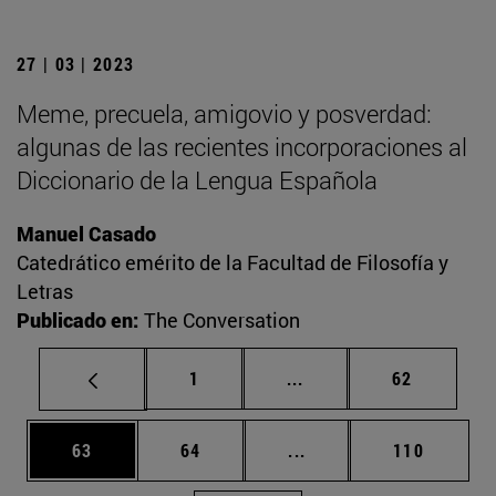
27 | 03 | 2023
Meme, precuela, amigovio y posverdad:
algunas de las recientes incorporaciones al
Diccionario de la Lengua Española
Manuel Casado
Catedrático emérito de la Facultad de Filosofía y
Letras
Publicado en:
The Conversation
Página
Páginas intermedias Us
Página
1
...
62
Página
Página
Páginas intermedias U
Página
63
64
...
110