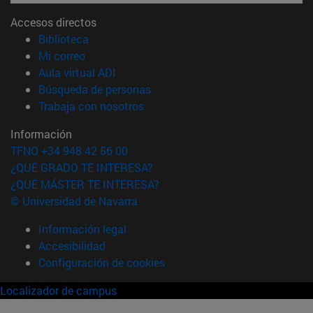
Accesos directos
(abre en nueva ventana)
Biblioteca
(abre en nueva ventana)
Mi correo
(abre en nueva ventana)
Aula virtual ADI
(abre en nueva ventana)
Búsqueda de personas
(abre en nueva ventana)
Trabaja con nosotros
Información
TFNO +34 948 42 56 00
¿QUÉ GRADO TE INTERESA?
¿QUÉ MÁSTER TE INTERESA?
© Universidad de Navarra
Información legal
Accesibilidad
Configuración de cookies
Localizador de campus