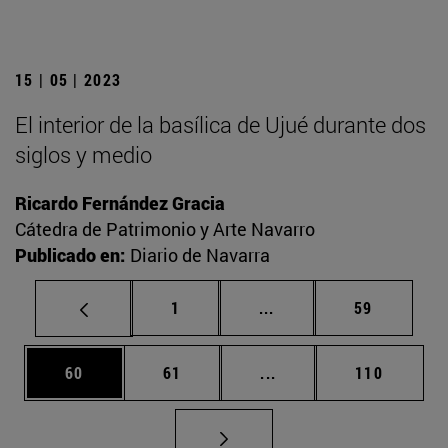
15 | 05 | 2023
El interior de la basílica de Ujué durante dos
siglos y medio
Ricardo Fernández Gracia
Cátedra de Patrimonio y Arte Navarro
Publicado en:
Diario de Navarra
Página
Páginas intermedias Us
Página
1
...
59
Página
Página
Páginas intermedias U
Página
60
61
...
110