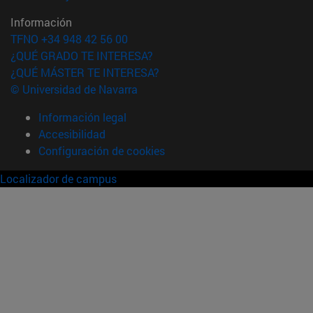
Información
TFNO +34 948 42 56 00
¿QUÉ GRADO TE INTERESA?
¿QUÉ MÁSTER TE INTERESA?
© Universidad de Navarra
Información legal
Accesibilidad
Configuración de cookies
Localizador de campus