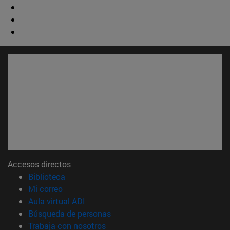
Accesos directos
(abre en nueva ventana)
Biblioteca
(abre en nueva ventana)
Mi correo
(abre en nueva ventana)
Aula virtual ADI
(abre en nueva ventana)
Búsqueda de personas
(abre en nueva ventana)
Trabaja con nosotros