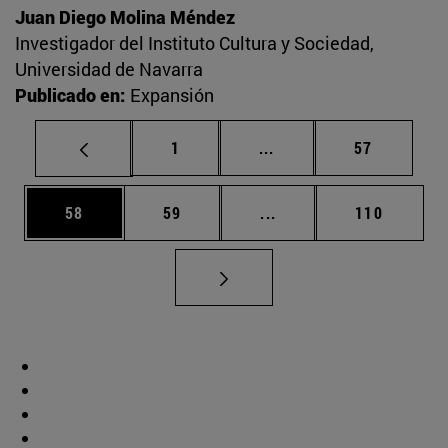
Juan Diego Molina Méndez
Investigador del Instituto Cultura y Sociedad,
Universidad de Navarra
Publicado en:
Expansión
Página
Páginas intermedias Us
Página
1
...
57
Página
Página
Páginas intermedias U
Página
58
59
...
110