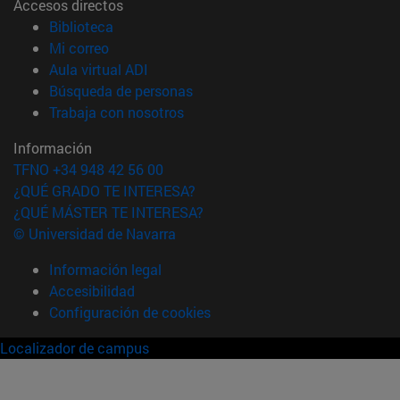
Accesos directos
(abre en nueva ventana)
Biblioteca
(abre en nueva ventana)
Mi correo
(abre en nueva ventana)
Aula virtual ADI
(abre en nueva ventana)
Búsqueda de personas
(abre en nueva ventana)
Trabaja con nosotros
Información
TFNO +34 948 42 56 00
¿QUÉ GRADO TE INTERESA?
¿QUÉ MÁSTER TE INTERESA?
© Universidad de Navarra
Información legal
Accesibilidad
Configuración de cookies
Localizador de campus