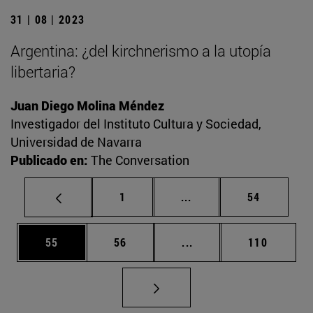
31 | 08 | 2023
Argentina: ¿del kirchnerismo a la utopía
libertaria?
Juan Diego Molina Méndez
Investigador del Instituto Cultura y Sociedad,
Universidad de Navarra
Publicado en:
The Conversation
Página
Páginas intermedias Us
Página
1
...
54
Página
Página
Páginas intermedias U
Página
55
56
...
110