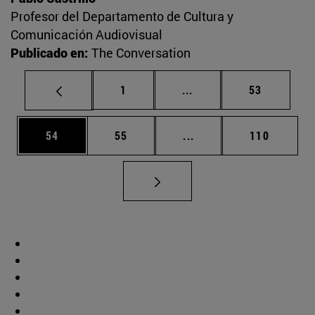
Profesor del Departamento de Cultura y
Comunicación Audiovisual
Publicado en:
The Conversation
Página
Páginas intermedias Us
Página
1
...
53
Página
Página
Páginas intermedias U
Página
54
55
...
110