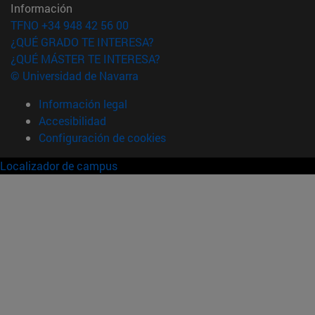
Información
TFNO +34 948 42 56 00
¿QUÉ GRADO TE INTERESA?
¿QUÉ MÁSTER TE INTERESA?
© Universidad de Navarra
Información legal
Accesibilidad
Configuración de cookies
Localizador de campus