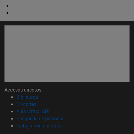
Accesos directos
(abre en nueva ventana)
Biblioteca
(abre en nueva ventana)
Mi correo
(abre en nueva ventana)
Aula virtual ADI
(abre en nueva ventana)
Búsqueda de personas
(abre en nueva ventana)
Trabaja con nosotros