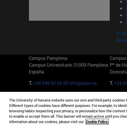
© Uni
Nava
Campus Pamplona
Campus 
Campus Universitario 31009 Pamplona
Pº de M
España
Donosti
T.
+34 948 42 56 00
info@unav.es
T.
+34 9
Campus Madrid (IESE)
Campus 
The University of Navarra website uses our own and third-party cookies 
Camino del Cerro Águila 3 28023
165 W 5
Different types of cookies have different purposes. For example, to identi
Madrid España
EE.UU
browsing habits respecting your privacy, or personalize how the content 
to enable or accept them all. This banner will remain active until you ch
T.
+34 912 11 30 00
T.
+1 64
information about our cookies, please visit our
Cookie Policy.