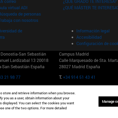
(abre en nueva ventana)
Mi correo
¿QUÉ GRADO TE INTERESA?
(abre en nueva ventana)
Aula virtual ADI
¿QUÉ MÁSTER TE INTERESA
(abre en nueva ventana)
Búsqueda de personas
(abre en nueva ventana)
Trabaja con nosotros
versidad de
Información legal
rra
Accesibilidad
Configuración de coo
Donostia-San Sebastián
Campus Madrid
anuel Lardizabal 13 20018
Calle Marquesado de Sta. Marta
a-San Sebastián España
28027 Madrid España
43 21 98 77
T.
+34 914 51 43 41
Nueva York (IESE)
Campus Munich (IESE)
to store and retrieve information when you browse.
7th St 10019-2201 Nueva York
Maria-Theresia-Straße 15 8167
fy you as a user, obtain information about your
Múnich Alemania
Manage c
is displayed. You can select the cookies you want
oose one of the two options. For more detailed
6 346 8850
T.
+49 89 24209790