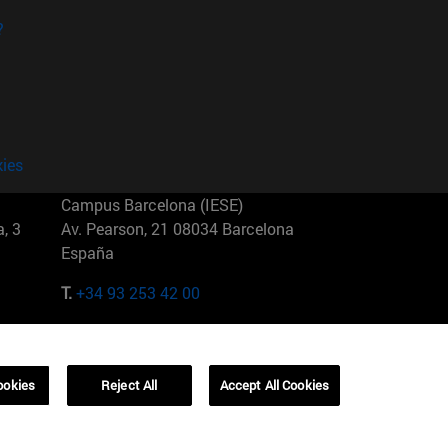
?
kies
Campus Barcelona (IESE)
, 3
Av. Pearson, 21 08034 Barcelona
España
T.
+34 93 253 42 00
Campus Sao Paulo (IESE)
5
Rua Martiniano de Carvalho, 573
01321001 Bela Vista Brasil
ookies
Reject All
Accept All Cookies
T.
+55 11 3177-8300