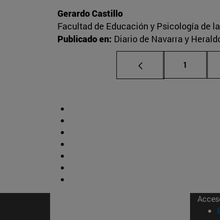
Gerardo Castillo
Facultad de Educación y Psicología de l
Publicado en:
Diario de Navarra y Herald
Página
1
Acces