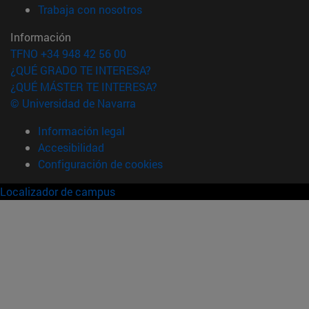
(abre en nueva ventana)
Trabaja con nosotros
Información
TFNO +34 948 42 56 00
¿QUÉ GRADO TE INTERESA?
¿QUÉ MÁSTER TE INTERESA?
© Universidad de Navarra
Información legal
Accesibilidad
Configuración de cookies
Localizador de campus