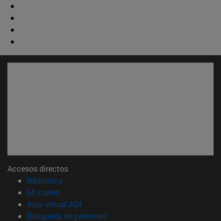
Accesos directos
(abre en nueva ventana)
Biblioteca
(abre en nueva ventana)
Mi correo
(abre en nueva ventana)
Aula virtual ADI
(abre en nueva ventana)
Búsqueda de personas