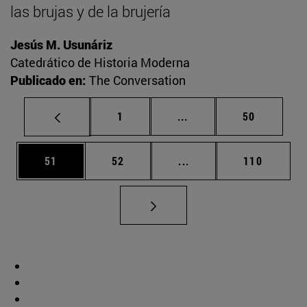
las brujas y de la brujería
Jesús M. Usunáriz
Catedrático de Historia Moderna
Publicado en:
The Conversation
Página
Páginas intermedias Us
Página
1
...
50
Página
Página
Páginas intermedias U
Página
51
52
...
110