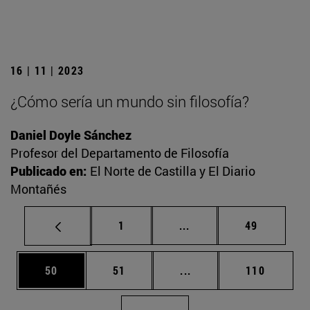
16 | 11 | 2023
¿Cómo sería un mundo sin filosofía?
Daniel Doyle Sánchez
Profesor del Departamento de Filosofía
Publicado en:
El Norte de Castilla y El Diario
Montañés
Página
Páginas intermedias Us
Página
1
...
49
Página
Página
Páginas intermedias U
Página
50
51
...
110