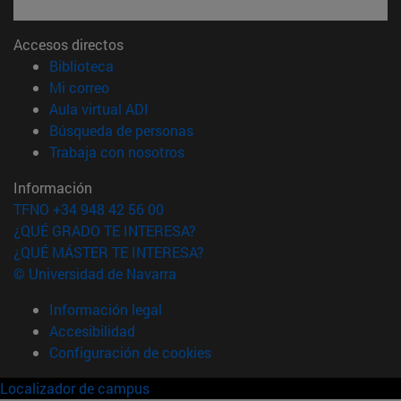
Accesos directos
(abre en nueva ventana)
Biblioteca
(abre en nueva ventana)
Mi correo
(abre en nueva ventana)
Aula virtual ADI
(abre en nueva ventana)
Búsqueda de personas
(abre en nueva ventana)
Trabaja con nosotros
Información
TFNO +34 948 42 56 00
¿QUÉ GRADO TE INTERESA?
¿QUÉ MÁSTER TE INTERESA?
© Universidad de Navarra
Información legal
Accesibilidad
Configuración de cookies
Localizador de campus