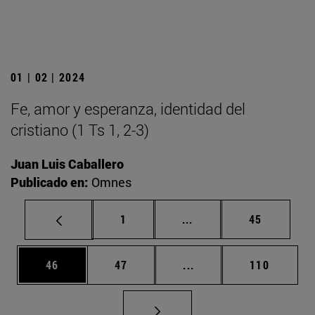
01 | 02 | 2024
Fe, amor y esperanza, identidad del
cristiano (1 Ts 1, 2-3)
Juan Luis Caballero
Publicado en:
Omnes
Página
Páginas intermedias Us
Página
1
...
45
Página
Página
Páginas intermedias U
Página
46
47
...
110