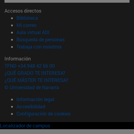
Accesos directos
(abre en nueva ventana)
Biblioteca
(abre en nueva ventana)
Mi correo
(abre en nueva ventana)
Aula virtual ADI
(abre en nueva ventana)
Búsqueda de personas
(abre en nueva ventana)
Trabaja con nosotros
Información
TFNO +34 948 42 56 00
¿QUÉ GRADO TE INTERESA?
¿QUÉ MÁSTER TE INTERESA?
© Universidad de Navarra
Información legal
Accesibilidad
Configuración de cookies
Localizador de campus