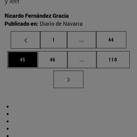
y leer
Ricardo Fernández Gracia
Publicado en:
Diario de Navarra
Página
Páginas intermedias Us
Página
1
...
44
Página
Página
Páginas intermedias U
Página
45
46
...
110