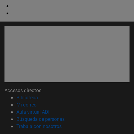
Accesos directos
(abre en nueva ventana)
Biblioteca
(abre en nueva ventana)
Mi correo
(abre en nueva ventana)
Aula virtual ADI
(abre en nueva ventana)
Búsqueda de personas
(abre en nueva ventana)
Trabaja con nosotros