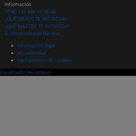
Información
TFNO +34 948 42 56 00
¿QUÉ GRADO TE INTERESA?
¿QUÉ MÁSTER TE INTERESA?
© Universidad de Navarra
Información legal
Accesibilidad
Configuración de cookies
Localizador de campus