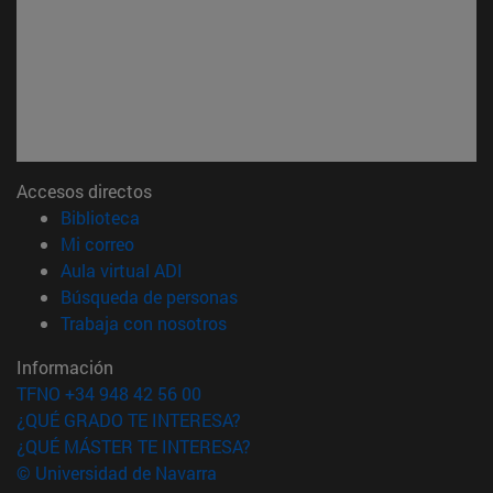
Accesos directos
(abre en nueva ventana)
Biblioteca
(abre en nueva ventana)
Mi correo
(abre en nueva ventana)
Aula virtual ADI
(abre en nueva ventana)
Búsqueda de personas
(abre en nueva ventana)
Trabaja con nosotros
Información
TFNO +34 948 42 56 00
¿QUÉ GRADO TE INTERESA?
¿QUÉ MÁSTER TE INTERESA?
© Universidad de Navarra