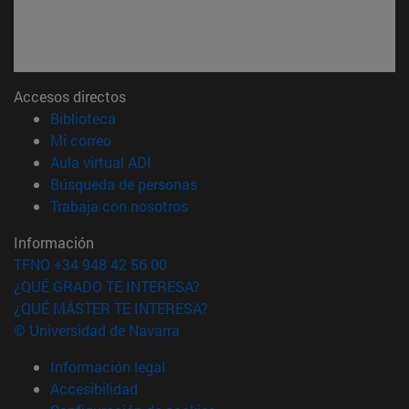
Accesos directos
(abre en nueva ventana)
Biblioteca
(abre en nueva ventana)
Mi correo
(abre en nueva ventana)
Aula virtual ADI
(abre en nueva ventana)
Búsqueda de personas
(abre en nueva ventana)
Trabaja con nosotros
Información
TFNO +34 948 42 56 00
¿QUÉ GRADO TE INTERESA?
¿QUÉ MÁSTER TE INTERESA?
© Universidad de Navarra
Información legal
Accesibilidad