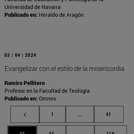
Universidad de Navarra
Publicado en:
Heraldo de Aragón
03 | 04 | 2024
Evangelizar con el estilo de la misericordia
Ramiro Pellitero
Profesor en la Facultad de Teología
Publicado en:
Omnes
Página
Páginas intermedias Us
Página
1
...
41
Página
Página
Páginas intermedias U
Página
42
43
...
110