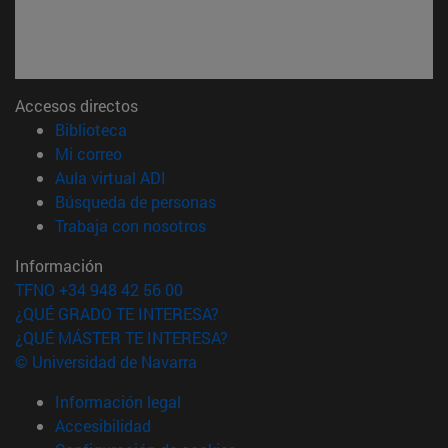
Accesos directos
(abre en nueva ventana)
Biblioteca
(abre en nueva ventana)
Mi correo
(abre en nueva ventana)
Aula virtual ADI
(abre en nueva ventana)
Búsqueda de personas
(abre en nueva ventana)
Trabaja con nosotros
Información
TFNO +34 948 42 56 00
¿QUÉ GRADO TE INTERESA?
¿QUÉ MÁSTER TE INTERESA?
© Universidad de Navarra
Información legal
Accesibilidad