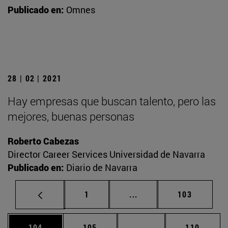
Publicado en:
Omnes
28 | 02 | 2021
Hay empresas que buscan talento, pero las
mejores, buenas personas
Roberto Cabezas
Director Career Services Universidad de Navarra
Publicado en:
Diario de Navarra
Página
Páginas intermedias Us
Página
1
...
103
Página
Página
Páginas intermedias 
Página
104
105
...
110