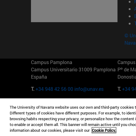
© Uni
Nava
Campus Pamplona
Campus 
Campus Universitario 31009 Pamplona
Pº de M
España
Donosti
T.
+34 948 42 56 00
info@unav.es
T.
+34 9
Campus Madrid (IESE)
Campus 
The University of Navarra website uses our own and third-party cookies 
Camino del Cerro Águila 3 28023
165 W 5
Different types of cookies have different purposes. For example, to identi
Madrid España
EE.UU
browsing habits respecting your privacy, or personalize how the content 
to enable or accept them all. This banner will remain active until you ch
T.
+34 912 11 30 00
T.
+1 64
information about our cookies, please visit our
Cookie Policy.