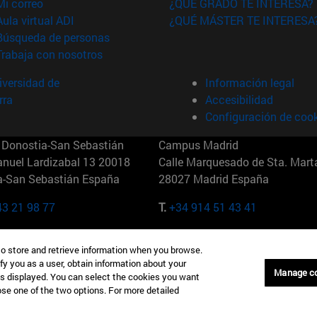
(abre en nueva ventana)
Mi correo
¿QUÉ GRADO TE INTERESA?
(abre en nueva ventana)
Aula virtual ADI
¿QUÉ MÁSTER TE INTERESA
(abre en nueva ventana)
Búsqueda de personas
(abre en nueva ventana)
Trabaja con nosotros
versidad de
Información legal
rra
Accesibilidad
Configuración de coo
Donostia-San Sebastián
Campus Madrid
anuel Lardizabal 13 20018
Calle Marquesado de Sta. Marta
a-San Sebastián España
28027 Madrid España
43 21 98 77
T.
+34 914 51 43 41
Nueva York (IESE)
Campus Munich (IESE)
to store and retrieve information when you browse.
7th St 10019-2201 Nueva York
Maria-Theresia-Straße 15 8167
fy you as a user, obtain information about your
Múnich Alemania
Manage c
is displayed. You can select the cookies you want
oose one of the two options. For more detailed
6 346 8850
T.
+49 89 24209790