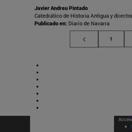
Javier Andreu Pintado
Catedrático de Historia Antigua y direct
Publicado en:
Diario de Navarra
Página
1
Acces