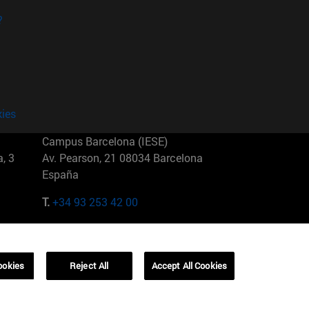
?
kies
Campus Barcelona (IESE)
, 3
Av. Pearson, 21 08034 Barcelona
España
T.
+34 93 253 42 00
Campus Sao Paulo (IESE)
5
Rua Martiniano de Carvalho, 573
01321001 Bela Vista Brasil
ookies
Reject All
Accept All Cookies
T.
+55 11 3177-8300