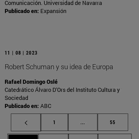
Comunicación. Universidad de Navarra
Publicado en:
Expansión
11 | 08 | 2023
Robert Schuman y su idea de Europa
Rafael Domingo Oslé
Catedrático Álvaro D'Ors del Instituto Cultura y
Sociedad
Publicado en:
ABC
Página
Páginas intermedias Us
Página
1
...
55