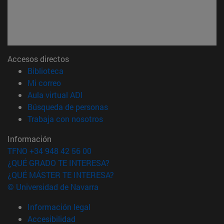
Accesos directos
(abre en nueva ventana)
Biblioteca
(abre en nueva ventana)
Mi correo
(abre en nueva ventana)
Aula virtual ADI
(abre en nueva ventana)
Búsqueda de personas
(abre en nueva ventana)
Trabaja con nosotros
Información
TFNO +34 948 42 56 00
¿QUÉ GRADO TE INTERESA?
¿QUÉ MÁSTER TE INTERESA?
© Universidad de Navarra
Información legal
Accesibilidad