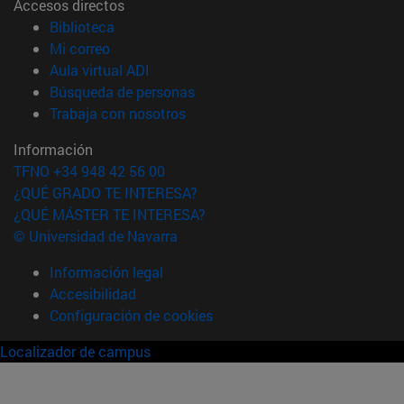
Accesos directos
(abre en nueva ventana)
Biblioteca
(abre en nueva ventana)
Mi correo
(abre en nueva ventana)
Aula virtual ADI
(abre en nueva ventana)
Búsqueda de personas
(abre en nueva ventana)
Trabaja con nosotros
Información
TFNO +34 948 42 56 00
¿QUÉ GRADO TE INTERESA?
¿QUÉ MÁSTER TE INTERESA?
© Universidad de Navarra
Información legal
Accesibilidad
Configuración de cookies
Localizador de campus