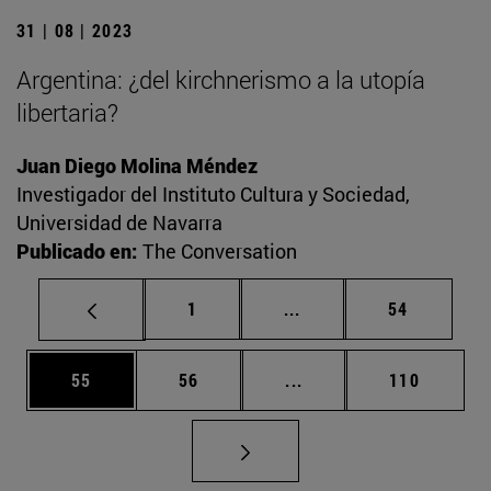
31 | 08 | 2023
Argentina: ¿del kirchnerismo a la utopía
libertaria?
Juan Diego Molina Méndez
Investigador del Instituto Cultura y Sociedad,
Universidad de Navarra
Publicado en:
The Conversation
Página
Páginas intermedias Us
Página
1
...
54
Página
Página
Páginas intermedias U
Página
55
56
...
110