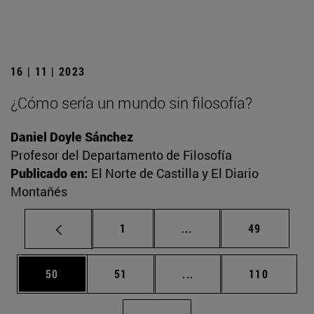
16 | 11 | 2023
¿Cómo sería un mundo sin filosofía?
Daniel Doyle Sánchez
Profesor del Departamento de Filosofía
Publicado en:
El Norte de Castilla y El Diario
Montañés
Página
Páginas intermedias Us
Página
1
...
49
Página
Página
Páginas intermedias U
Página
50
51
...
110