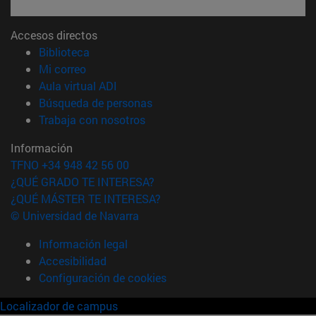
Accesos directos
(abre en nueva ventana)
Biblioteca
(abre en nueva ventana)
Mi correo
(abre en nueva ventana)
Aula virtual ADI
(abre en nueva ventana)
Búsqueda de personas
(abre en nueva ventana)
Trabaja con nosotros
Información
TFNO +34 948 42 56 00
¿QUÉ GRADO TE INTERESA?
¿QUÉ MÁSTER TE INTERESA?
© Universidad de Navarra
Información legal
Accesibilidad
Configuración de cookies
Localizador de campus