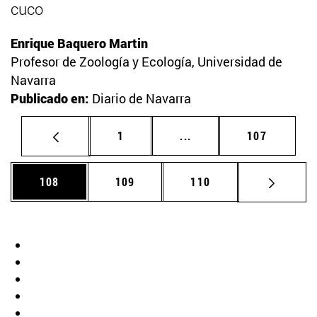
cuco
Enrique Baquero Martin
Profesor de Zoología y Ecología, Universidad de
Navarra
Publicado en:
Diario de Navarra
Página
Páginas intermedias Us
Página
1
...
107
Página
Página
Página
108
109
110