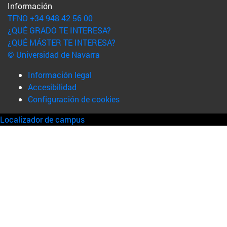
Información
TFNO +34 948 42 56 00
¿QUÉ GRADO TE INTERESA?
¿QUÉ MÁSTER TE INTERESA?
© Universidad de Navarra
Información legal
Accesibilidad
Configuración de cookies
Localizador de campus