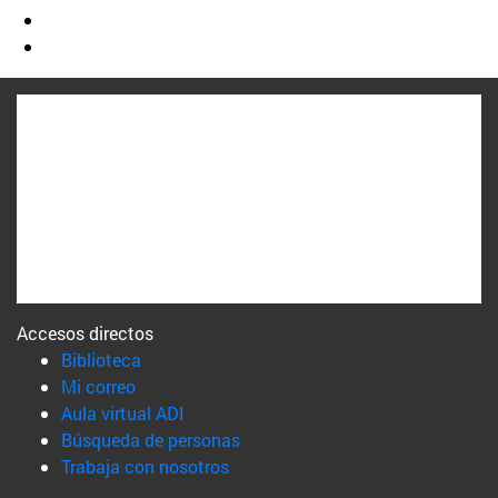
Accesos directos
(abre en nueva ventana)
Biblioteca
(abre en nueva ventana)
Mi correo
(abre en nueva ventana)
Aula virtual ADI
(abre en nueva ventana)
Búsqueda de personas
(abre en nueva ventana)
Trabaja con nosotros