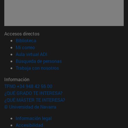
Accesos directos
(abre en nueva ventana)
Biblioteca
(abre en nueva ventana)
Mi correo
(abre en nueva ventana)
Aula virtual ADI
(abre en nueva ventana)
Búsqueda de personas
(abre en nueva ventana)
Trabaja con nosotros
Información
TFNO +34 948 42 56 00
¿QUÉ GRADO TE INTERESA?
¿QUÉ MÁSTER TE INTERESA?
© Universidad de Navarra
Información legal
Accesibilidad