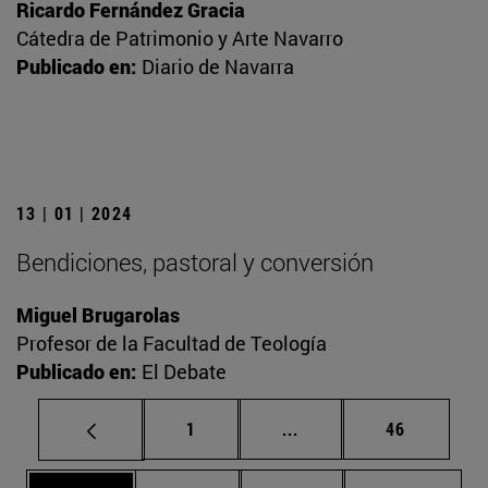
Ricardo Fernández Gracia
Cátedra de Patrimonio y Arte Navarro
Publicado en:
Diario de Navarra
13 | 01 | 2024
Bendiciones, pastoral y conversión
Miguel Brugarolas
Profesor de la Facultad de Teología
Publicado en:
El Debate
Página
Páginas intermedias Us
Página
1
...
46