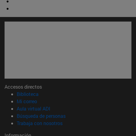
Accesos directos
(abre en nueva ventana)
Biblioteca
(abre en nueva ventana)
Mi correo
(abre en nueva ventana)
Aula virtual ADI
(abre en nueva ventana)
Búsqueda de personas
(abre en nueva ventana)
Trabaja con nosotros
Información