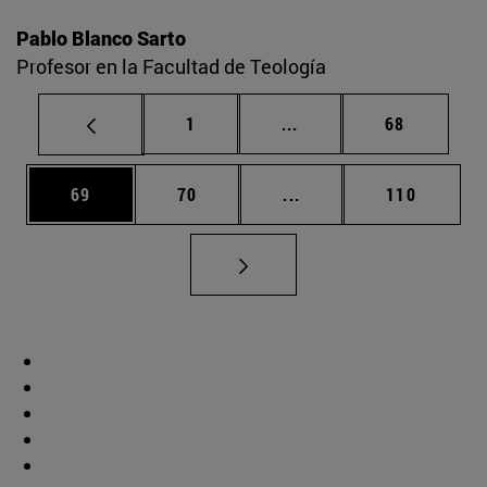
Pablo Blanco Sarto
Profesor en la Facultad de Teología
Página
Páginas intermedias Us
Página
1
...
68
Página
Página
Páginas intermedias U
Página
69
70
...
110