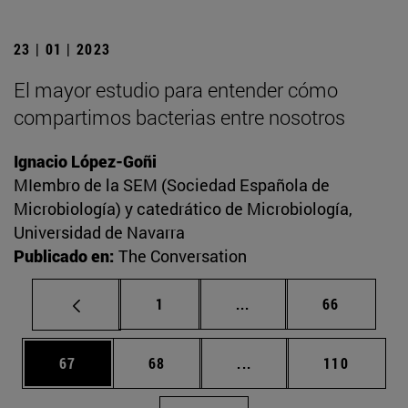
23 | 01 | 2023
El mayor estudio para entender cómo
compartimos bacterias entre nosotros
Ignacio López-Goñi
MIembro de la SEM (Sociedad Española de
Microbiología) y catedrático de Microbiología,
Universidad de Navarra
Publicado en:
The Conversation
Página
Páginas intermedias Us
Página
1
...
66
Página
Página
Páginas intermedias U
Página
67
68
...
110