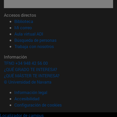
Accesos directos
(abre en nueva ventana)
Biblioteca
(abre en nueva ventana)
Mi correo
(abre en nueva ventana)
Aula virtual ADI
(abre en nueva ventana)
Búsqueda de personas
(abre en nueva ventana)
Trabaja con nosotros
Información
TFNO +34 948 42 56 00
¿QUÉ GRADO TE INTERESA?
¿QUÉ MÁSTER TE INTERESA?
© Universidad de Navarra
Información legal
Accesibilidad
Configuración de cookies
Localizador de campus