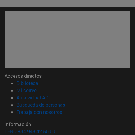
Accesos directos
(abre en nueva ventana)
Biblioteca
(abre en nueva ventana)
Mi correo
(abre en nueva ventana)
Aula virtual ADI
(abre en nueva ventana)
Búsqueda de personas
(abre en nueva ventana)
Trabaja con nosotros
Información
TFNO +34 948 42 56 00