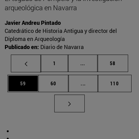
arqueológica en Navarra
Javier Andreu Pintado
Catedrático de Historia Antigua y director del
Diploma en Arqueología
Publicado en:
Diario de Navarra
Página
Páginas intermedias Us
Página
1
...
58
Página
Página
Páginas intermedias U
Página
59
60
...
110