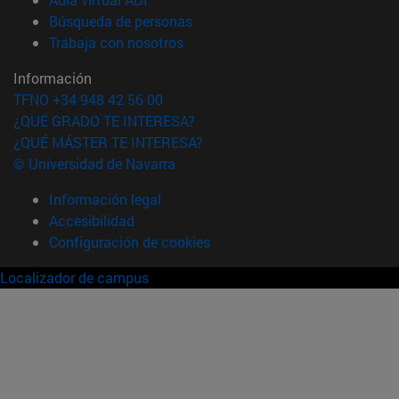
(abre en nueva ventana)
Búsqueda de personas
(abre en nueva ventana)
Trabaja con nosotros
Información
TFNO +34 948 42 56 00
¿QUÉ GRADO TE INTERESA?
¿QUÉ MÁSTER TE INTERESA?
© Universidad de Navarra
Información legal
Accesibilidad
Configuración de cookies
Localizador de campus