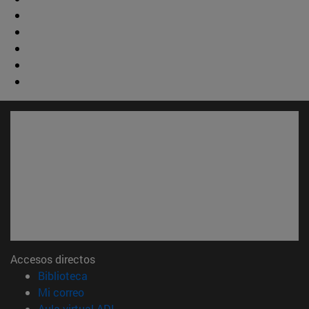
Accesos directos
(abre en nueva ventana)
Biblioteca
(abre en nueva ventana)
Mi correo
(abre en nueva ventana)
Aula virtual ADI