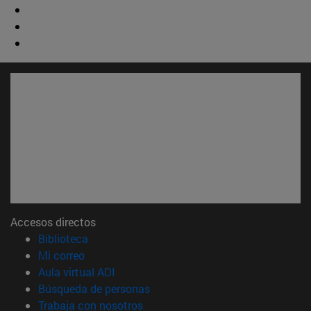
Accesos directos
(abre en nueva ventana)
Biblioteca
(abre en nueva ventana)
Mi correo
(abre en nueva ventana)
Aula virtual ADI
(abre en nueva ventana)
Búsqueda de personas
(abre en nueva ventana)
Trabaja con nosotros