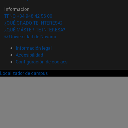
Información
TFNO +34 948 42 56 00
¿QUÉ GRADO TE INTERESA?
¿QUÉ MÁSTER TE INTERESA?
© Universidad de Navarra
Información legal
Accesibilidad
Configuración de cookies
Localizador de campus