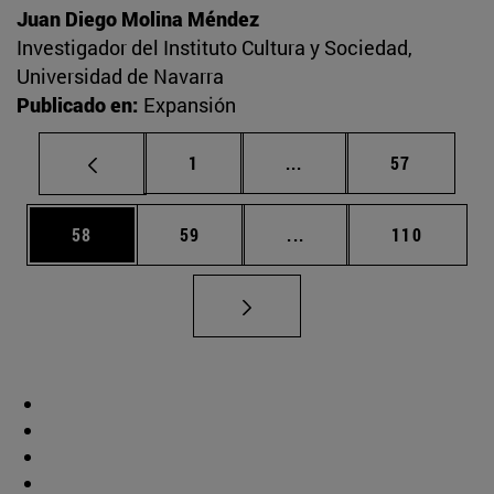
Juan Diego Molina Méndez
Investigador del Instituto Cultura y Sociedad,
Universidad de Navarra
Publicado en:
Expansión
Página
Páginas intermedias Us
Página
1
...
57
Página
Página
Páginas intermedias U
Página
58
59
...
110