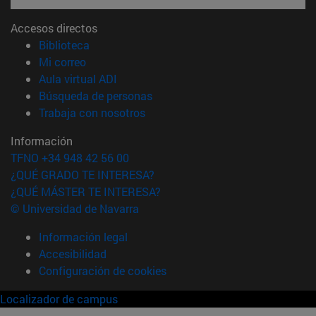
Accesos directos
(abre en nueva ventana)
Biblioteca
(abre en nueva ventana)
Mi correo
(abre en nueva ventana)
Aula virtual ADI
(abre en nueva ventana)
Búsqueda de personas
(abre en nueva ventana)
Trabaja con nosotros
Información
TFNO +34 948 42 56 00
¿QUÉ GRADO TE INTERESA?
¿QUÉ MÁSTER TE INTERESA?
© Universidad de Navarra
Información legal
Accesibilidad
Configuración de cookies
Localizador de campus