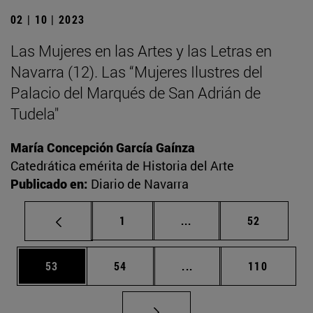
02 | 10 | 2023
Las Mujeres en las Artes y las Letras en
Navarra (12). Las “Mujeres Ilustres del
Palacio del Marqués de San Adrián de
Tudela"
María Concepción García Gaínza
Catedrática emérita de Historia del Arte
Publicado en:
Diario de Navarra
Página
Páginas intermedias Us
Página
1
...
52
Página
Página
Páginas intermedias U
Página
53
54
...
110