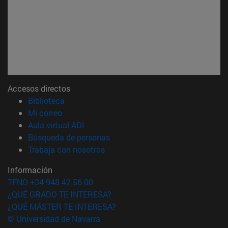
Accesos directos
(abre en nueva ventana)
Biblioteca
(abre en nueva ventana)
Mi correo
(abre en nueva ventana)
Aula virtual ADI
(abre en nueva ventana)
Búsqueda de personas
(abre en nueva ventana)
Trabaja con nosotros
Información
TFNO +34 948 42 56 00
¿QUÉ GRADO TE INTERESA?
¿QUÉ MÁSTER TE INTERESA?
© Universidad de Navarra