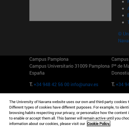
© Uni
Nava
Campus Pamplona
Campus 
Campus Universitario 31009 Pamplona
Pº de M
España
Donosti
T.
+34 948 42 56 00
info@unav.es
T.
+34 9
Campus Madrid (IESE)
Campus 
The University of Navarra website uses our own and third-party cookies 
Camino del Cerro Águila 3 28023
165 W 5
Different types of cookies have different purposes. For example, to identi
Madrid España
EE.UU
browsing habits respecting your privacy, or personalize how the content 
to enable or accept them all. This banner will remain active until you ch
T.
+34 912 11 30 00
T.
+1 64
information about our cookies, please visit our
Cookie Policy.