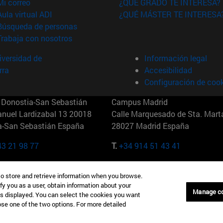
(abre en nueva ventana)
Mi correo
¿QUÉ GRADO TE INTERESA?
(abre en nueva ventana)
Aula virtual ADI
¿QUÉ MÁSTER TE INTERESA
(abre en nueva ventana)
Búsqueda de personas
(abre en nueva ventana)
Trabaja con nosotros
versidad de
Información legal
rra
Accesibilidad
Configuración de coo
Donostia-San Sebastián
Campus Madrid
anuel Lardizabal 13 20018
Calle Marquesado de Sta. Marta
a-San Sebastián España
28027 Madrid España
43 21 98 77
T.
+34 914 51 43 41
Nueva York (IESE)
Campus Munich (IESE)
to store and retrieve information when you browse.
7th St 10019-2201 Nueva York
Maria-Theresia-Straße 15 8167
fy you as a user, obtain information about your
Múnich Alemania
Manage c
is displayed. You can select the cookies you want
oose one of the two options. For more detailed
6 346 8850
T.
+49 89 24209790