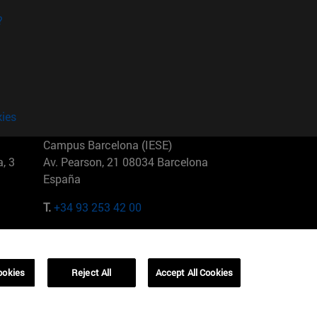
?
kies
Campus Barcelona (IESE)
, 3
Av. Pearson, 21 08034 Barcelona
España
T.
+34 93 253 42 00
Campus Sao Paulo (IESE)
5
Rua Martiniano de Carvalho, 573
01321001 Bela Vista Brasil
ookies
Reject All
Accept All Cookies
T.
+55 11 3177-8300