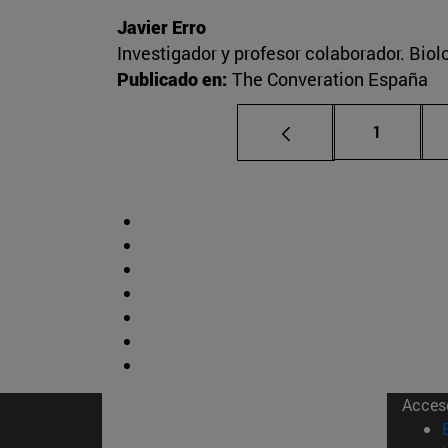
Javier Erro
Investigador y profesor colaborador. Bio
Publicado en:
The Converation España
Página
1
Acces