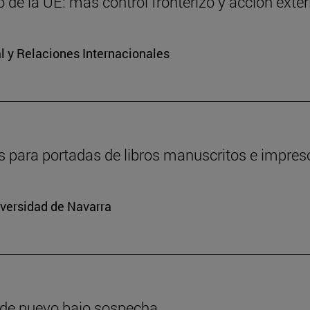
 de la UE: más control fronterizo y acción exter
al y Relaciones Internacionales
os para portadas de libros manuscritos e impres
iversidad de Navarra
 de nuevo bajo sospecha