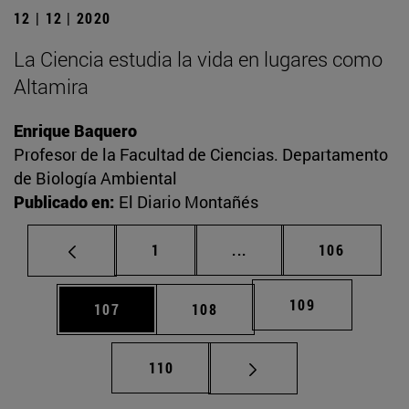
12 | 12 | 2020
La Ciencia estudia la vida en lugares como
Altamira
Enrique Baquero
Profesor de la Facultad de Ciencias. Departamento
de Biología Ambiental
Publicado en:
El Diario Montañés
Página
Páginas intermedias Us
Página
1
...
106
Página
109
Página
Página
107
108
Página
110