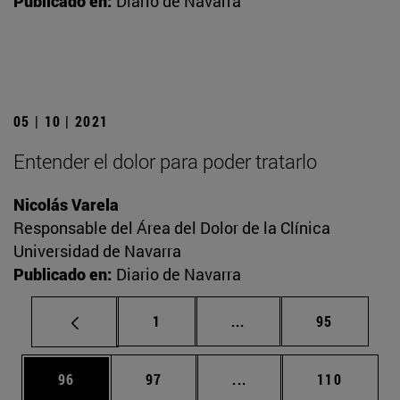
Publicado en:
Diario de Navarra
05 | 10 | 2021
Entender el dolor para poder tratarlo
Nicolás Varela
Responsable del Área del Dolor de la Clínica
Universidad de Navarra
Publicado en:
Diario de Navarra
Página
Páginas intermedias Us
Página
1
...
95
Página
Página
Páginas intermedias U
Página
96
97
...
110