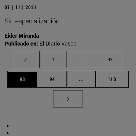
07 | 11 | 2021
Sin especialización
Eider Miranda
Publicado en:
El Diario Vasco
Página
Páginas intermedias Us
Página
1
...
92
Página
Página
Páginas intermedias U
Página
93
94
...
110