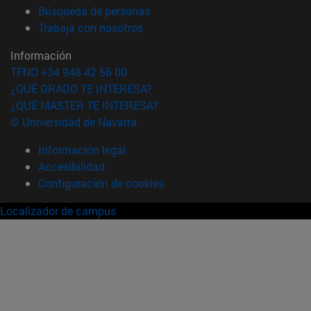
(abre en nueva ventana)
Búsqueda de personas
(abre en nueva ventana)
Trabaja con nosotros
Información
TFNO +34 948 42 56 00
¿QUÉ GRADO TE INTERESA?
¿QUÉ MÁSTER TE INTERESA?
© Universidad de Navarra
Información legal
Accesibilidad
Configuración de cookies
Localizador de campus