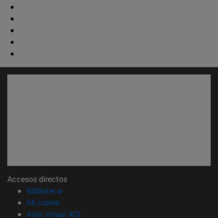
Accesos directos
(abre en nueva ventana)
Biblioteca
(abre en nueva ventana)
Mi correo
(abre en nueva ventana)
Aula virtual ADI