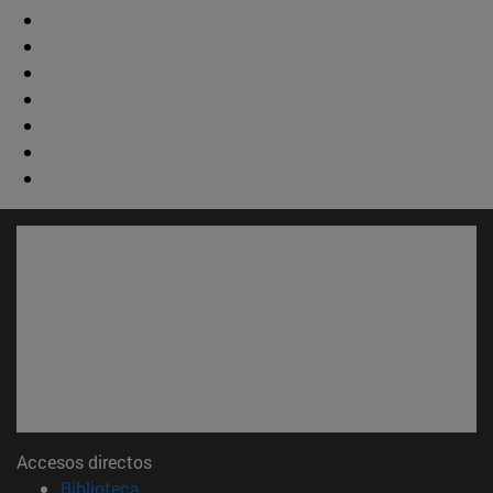
Accesos directos
(abre en nueva ventana)
Biblioteca