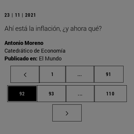
23 | 11 | 2021
Ahí está la inflación, ¿y ahora qué?
Antonio Moreno
Catedrático de Economía
Publicado en:
El Mundo
Página
Páginas intermedias Us
Página
1
...
91
Página
Página
Páginas intermedias U
Página
92
93
...
110