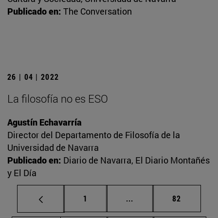
Publicado en:
The Conversation
26 | 04 | 2022
La filosofía no es ESO
Agustín Echavarría
Director del Departamento de Filosofía de la
Universidad de Navarra
Publicado en:
Diario de Navarra, El Diario Montañés
y El Día
Página
Páginas intermedias Us
Página
1
...
82