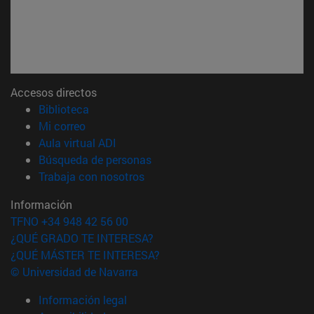
Accesos directos
(abre en nueva ventana)
Biblioteca
(abre en nueva ventana)
Mi correo
(abre en nueva ventana)
Aula virtual ADI
(abre en nueva ventana)
Búsqueda de personas
(abre en nueva ventana)
Trabaja con nosotros
Información
TFNO +34 948 42 56 00
¿QUÉ GRADO TE INTERESA?
¿QUÉ MÁSTER TE INTERESA?
© Universidad de Navarra
Información legal