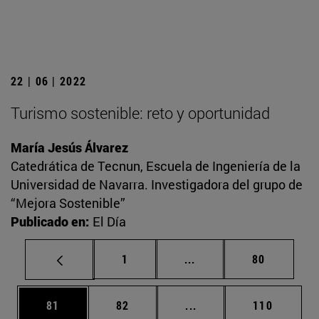
22 | 06 | 2022
Turismo sostenible: reto y oportunidad
María Jesús Álvarez
Catedrática de Tecnun, Escuela de Ingeniería de la
Universidad de Navarra. Investigadora del grupo de
“Mejora Sostenible”
Publicado en:
El Día
Página
Páginas intermedias Us
Página
1
...
80
Página
Página
Páginas intermedias U
Página
81
82
...
110