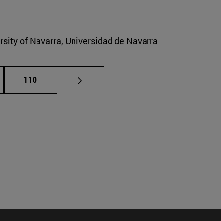
ersity of Navarra, Universidad de Navarra
nas intermedias Use TAB para desplazarse.
Página
110