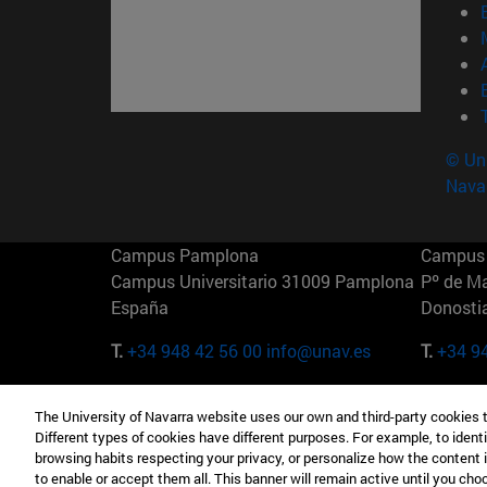
© Uni
Nava
Campus Pamplona
Campus 
Campus Universitario 31009 Pamplona
Pº de M
España
Donosti
T.
+34 948 42 56 00
info@unav.es
T.
+34 9
Campus Madrid (IESE)
Campus 
The University of Navarra website uses our own and third-party cookies 
Camino del Cerro Águila 3 28023
165 W 5
Different types of cookies have different purposes. For example, to identi
Madrid España
EE.UU
browsing habits respecting your privacy, or personalize how the content 
to enable or accept them all. This banner will remain active until you ch