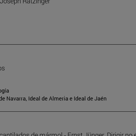
e Joseph Ratzinger
os
ogía
de Navarra, Ideal de Almeria e Ideal de Jaén
 acantilados de mármol - Ernst Jünger. Dirigir no