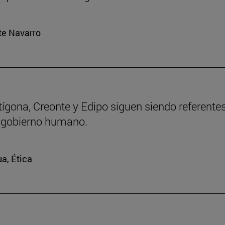
rte Navarro
ntígona, Creonte y Edipo siguen siendo referente
 gobierno humano.
ua, Ética