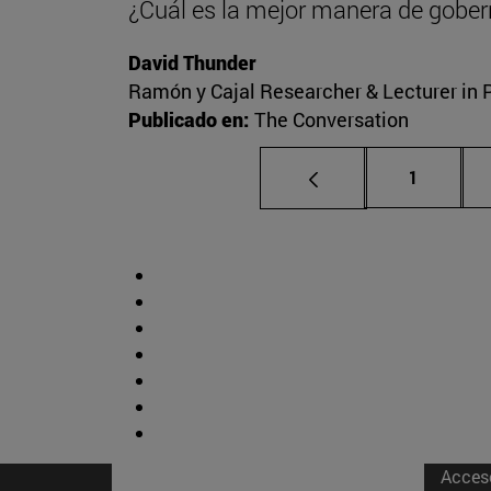
¿Cuál es la mejor manera de gober
David Thunder
Ramón y Cajal Researcher & Lecturer in Po
Publicado en:
The Conversation
Página
1
Acces