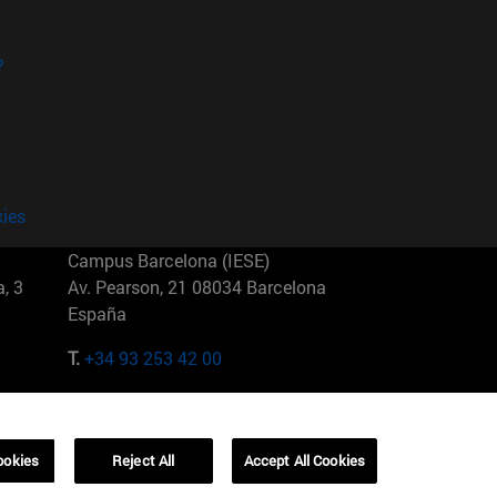
?
kies
Campus Barcelona (IESE)
, 3
Av. Pearson, 21 08034 Barcelona
España
T.
+34 93 253 42 00
Campus Sao Paulo (IESE)
5
Rua Martiniano de Carvalho, 573
01321001 Bela Vista Brasil
ookies
Reject All
Accept All Cookies