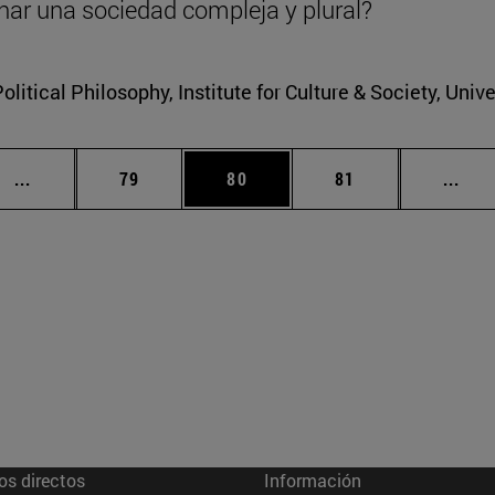
nar una sociedad compleja y plural?
litical Philosophy, Institute for Culture & Society, Univ
Páginas intermedias Use TAB para desplazarse.
Página
Página
Página
Pági
...
79
80
81
...
os directos
Información