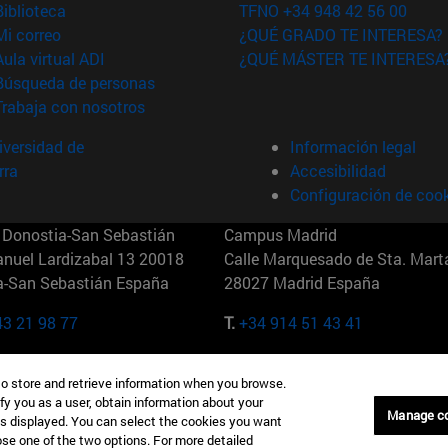
(abre en nueva ventana)
Biblioteca
TFNO +34 948 42 56 00
(abre en nueva ventana)
Mi correo
¿QUÉ GRADO TE INTERESA?
(abre en nueva ventana)
Aula virtual ADI
¿QUÉ MÁSTER TE INTERESA
(abre en nueva ventana)
Búsqueda de personas
(abre en nueva ventana)
Trabaja con nosotros
versidad de
Información legal
rra
Accesibilidad
Configuración de coo
Donostia-San Sebastián
Campus Madrid
anuel Lardizabal 13 20018
Calle Marquesado de Sta. Marta
a-San Sebastián España
28027 Madrid España
43 21 98 77
T.
+34 914 51 43 41
Nueva York (IESE)
Campus Munich (IESE)
to store and retrieve information when you browse.
7th St 10019-2201 Nueva York
Maria-Theresia-Straße 15 8167
fy you as a user, obtain information about your
Múnich Alemania
Manage c
is displayed. You can select the cookies you want
oose one of the two options. For more detailed