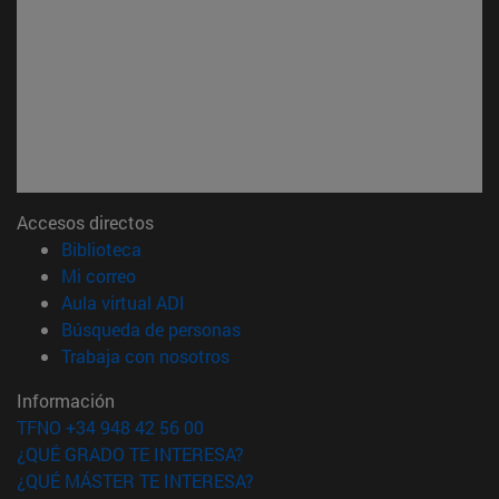
Accesos directos
(abre en nueva ventana)
Biblioteca
(abre en nueva ventana)
Mi correo
(abre en nueva ventana)
Aula virtual ADI
(abre en nueva ventana)
Búsqueda de personas
(abre en nueva ventana)
Trabaja con nosotros
Información
TFNO +34 948 42 56 00
¿QUÉ GRADO TE INTERESA?
¿QUÉ MÁSTER TE INTERESA?