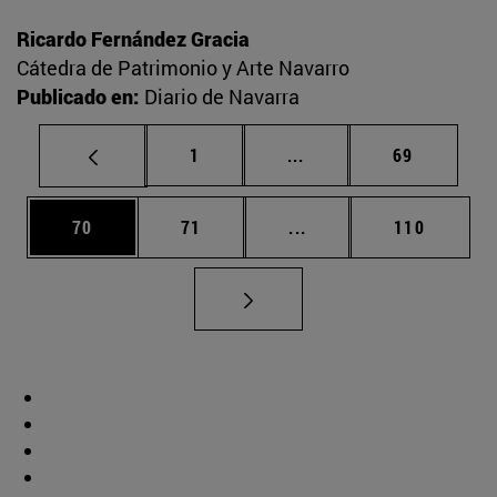
Ricardo Fernández Gracia
Cátedra de Patrimonio y Arte Navarro
Publicado en:
Diario de Navarra
Página
Páginas intermedias Us
Página
1
...
69
Página
Página
Páginas intermedias U
Página
70
71
...
110