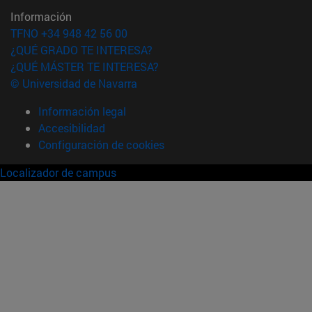
Información
TFNO +34 948 42 56 00
¿QUÉ GRADO TE INTERESA?
¿QUÉ MÁSTER TE INTERESA?
© Universidad de Navarra
Información legal
Accesibilidad
Configuración de cookies
Localizador de campus