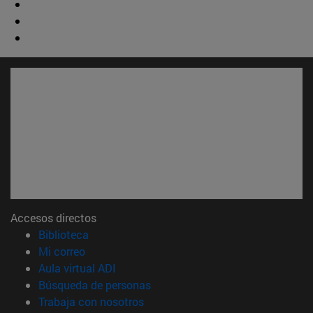
Accesos directos
(abre en nueva ventana)
Biblioteca
(abre en nueva ventana)
Mi correo
(abre en nueva ventana)
Aula virtual ADI
(abre en nueva ventana)
Búsqueda de personas
(abre en nueva ventana)
Trabaja con nosotros