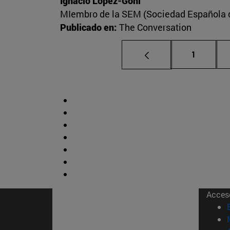
Ignacio López-Goñi
MIembro de la SEM (Sociedad Española de
Publicado en:
The Conversation
Página
1
Acces