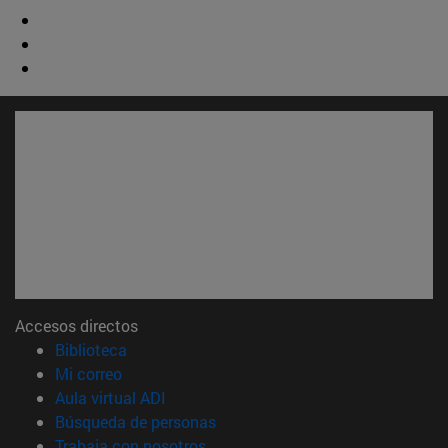
Accesos directos
(abre en nueva ventana)
Biblioteca
(abre en nueva ventana)
Mi correo
(abre en nueva ventana)
Aula virtual ADI
(abre en nueva ventana)
Búsqueda de personas
(abre en nueva ventana)
Trabaja con nosotros