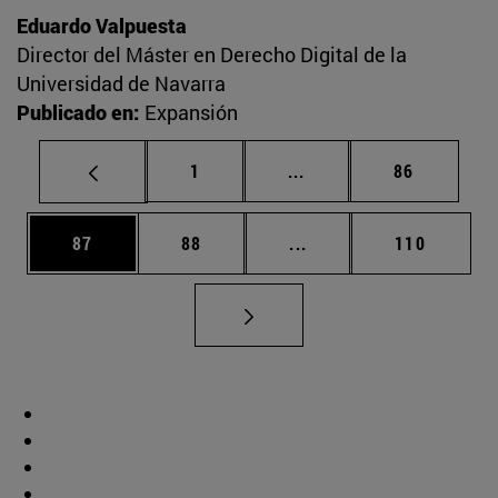
Eduardo Valpuesta
Director del Máster en Derecho Digital de la
Universidad de Navarra
Publicado en:
Expansión
Página
Páginas intermedias Us
Página
1
...
86
Página
Página
Páginas intermedias U
Página
87
88
...
110