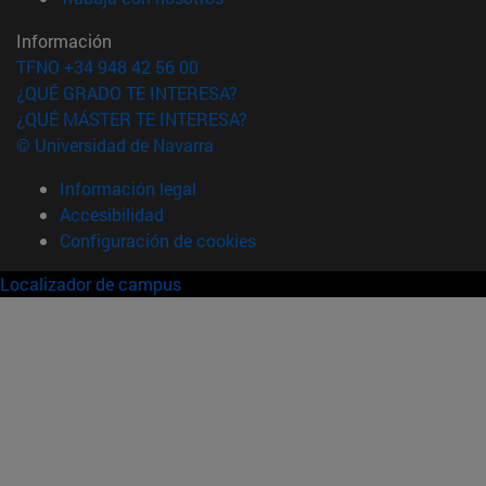
Información
TFNO +34 948 42 56 00
¿QUÉ GRADO TE INTERESA?
¿QUÉ MÁSTER TE INTERESA?
© Universidad de Navarra
Información legal
Accesibilidad
Configuración de cookies
Localizador de campus