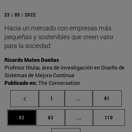
23 | 05 | 2022
Hacia un mercado con empresas más
pequeñas y sostenibles que creen valor
para la sociedad
Ricardo Mateo Dueñas
Profesor titular, área de investigación en Diseño de
Sistemas de Mejora Continua
Publicado en:
The Conversation
Página
Páginas intermedias Us
Página
1
...
81
Página
Página
Páginas intermedias U
Página
82
83
...
110