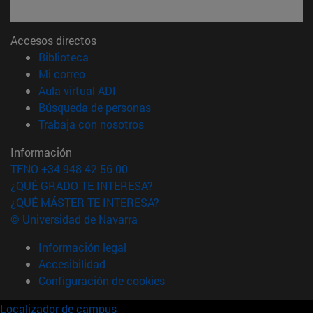
Accesos directos
(abre en nueva ventana)
Biblioteca
(abre en nueva ventana)
Mi correo
(abre en nueva ventana)
Aula virtual ADI
(abre en nueva ventana)
Búsqueda de personas
(abre en nueva ventana)
Trabaja con nosotros
Información
TFNO +34 948 42 56 00
¿QUÉ GRADO TE INTERESA?
¿QUÉ MÁSTER TE INTERESA?
© Universidad de Navarra
Información legal
Accesibilidad
Configuración de cookies
Localizador de campus