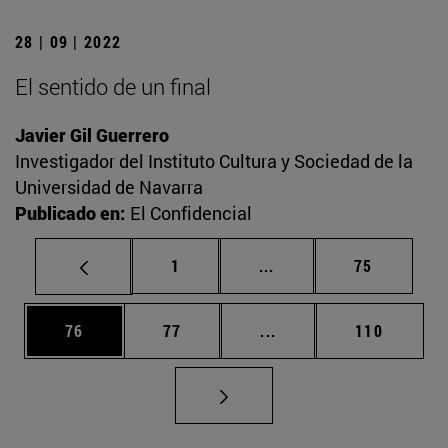
28 | 09 | 2022
El sentido de un final
Javier Gil Guerrero
Investigador del Instituto Cultura y Sociedad de la
Universidad de Navarra
Publicado en:
El Confidencial
Página
Páginas intermedias Us
Página
1
...
75
Página
Página
Páginas intermedias U
Página
76
77
...
110