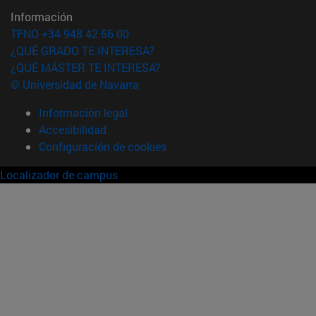
Información
TFNO +34 948 42 56 00
¿QUÉ GRADO TE INTERESA?
¿QUÉ MÁSTER TE INTERESA?
© Universidad de Navarra
Información legal
Accesibilidad
Configuración de cookies
Localizador de campus