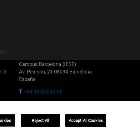
?
kies
Campus Barcelona (IESE)
, 3
Av. Pearson, 21 08034 Barcelona
España
T.
+34 93 253 42 00
Campus Sao Paulo (IESE)
5
Rua Martiniano de Carvalho, 573
01321001 Bela Vista Brasil
ookies
Reject All
Accept All Cookies
T.
+55 11 3177-8300