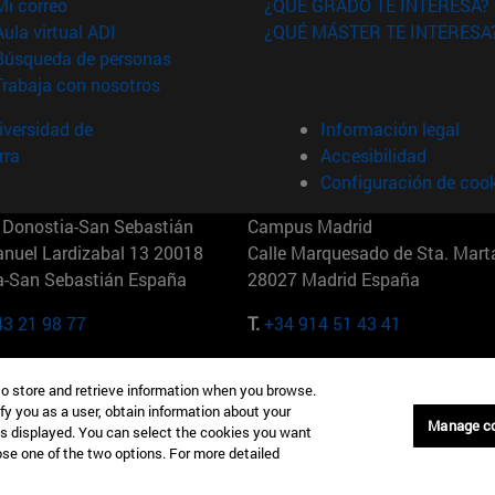
(abre en nueva ventana)
Mi correo
¿QUÉ GRADO TE INTERESA?
(abre en nueva ventana)
Aula virtual ADI
¿QUÉ MÁSTER TE INTERESA
(abre en nueva ventana)
Búsqueda de personas
(abre en nueva ventana)
Trabaja con nosotros
versidad de
Información legal
rra
Accesibilidad
Configuración de coo
Donostia-San Sebastián
Campus Madrid
anuel Lardizabal 13 20018
Calle Marquesado de Sta. Marta
a-San Sebastián España
28027 Madrid España
43 21 98 77
T.
+34 914 51 43 41
Nueva York (IESE)
Campus Munich (IESE)
to store and retrieve information when you browse.
7th St 10019-2201 Nueva York
Maria-Theresia-Straße 15 8167
fy you as a user, obtain information about your
Múnich Alemania
Manage c
is displayed. You can select the cookies you want
oose one of the two options. For more detailed
6 346 8850
T.
+49 89 24209790