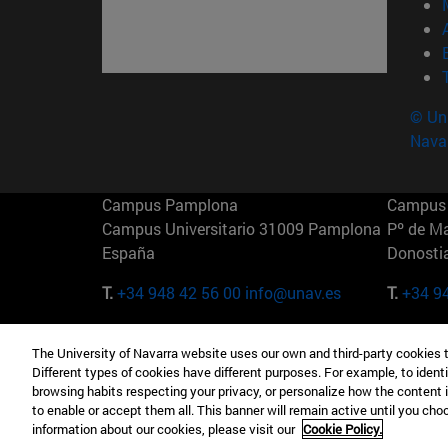
© Uni
Nava
Campus Pamplona
Campus 
Campus Universitario 31009 Pamplona
Pº de M
España
Donosti
T.
+34 948 42 56 00
info@unav.es
T.
+34 9
Campus Madrid (IESE)
Campus 
The University of Navarra website uses our own and third-party cookies 
Camino del Cerro Águila 3 28023
165 W 5
Different types of cookies have different purposes. For example, to identi
Madrid España
EE.UU
browsing habits respecting your privacy, or personalize how the content 
to enable or accept them all. This banner will remain active until you ch
T.
+34 912 11 30 00
T.
+1 64
information about our cookies, please visit our
Cookie Policy.