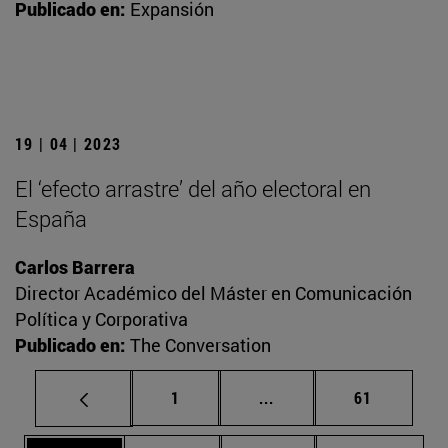
Publicado en:
Expansión
19 | 04 | 2023
El ‘efecto arrastre’ del año electoral en
España
Carlos Barrera
Director Académico del Máster en Comunicación
Política y Corporativa
Publicado en:
The Conversation
Página
Páginas intermedias Us
Página
1
...
61