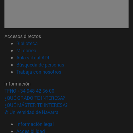
Accesos directos
(abre en nueva ventana)
Biblioteca
(abre en nueva ventana)
Mi correo
(abre en nueva ventana)
Aula virtual ADI
(abre en nueva ventana)
Búsqueda de personas
(abre en nueva ventana)
Trabaja con nosotros
Información
TFNO +34 948 42 56 00
¿QUÉ GRADO TE INTERESA?
¿QUÉ MÁSTER TE INTERESA?
© Universidad de Navarra
Información legal
Accesibilidad